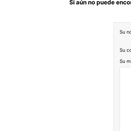
Si aún no puede encon
Su n
Su co
Su m