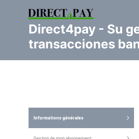
direct4pay
- Su g
transacciones ban
Informations générales
Gestion de mon abonnement