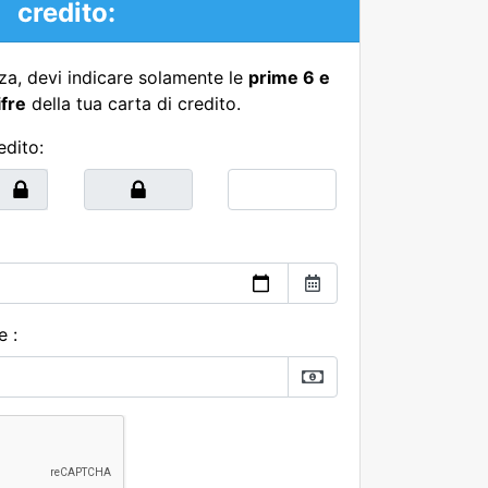
credito:
a, devi indicare solamente le
prime 6 e
ifre
della tua carta di credito.
edito:
e :