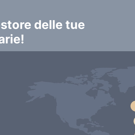
estore delle tue
arie!