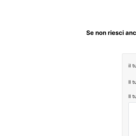
Se non riesci anc
il 
Il 
Il 